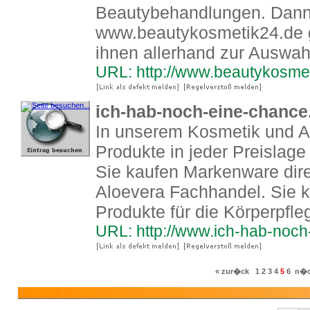
Beautybehandlungen. Dann 
www.beautykosmetik24.de ge
ihnen allerhand zur Auswah
URL: http://www.beautykosme
ich-hab-noch-eine-chance.
In unserem Kosmetik und A
Produkte in jeder Preislage
Sie kaufen Markenware dir
Aloevera Fachhandel. Sie 
Produkte für die Körperpfle
URL: http://www.ich-hab-noch
« zur�ck
1
2
3
4
5
6
n�c