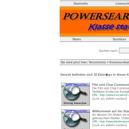
Startseite
Livesuc
News
Suchbox
Suchen nach:
Sie sind jetzt hier:
Verzeichnis
»
Kommunikat
Derzeit befinden sich 32 Eintr�ge in dieser K
Flirt und Chat Community
Die Flirt und Chat Communi
Verlieben.Erotische Kont
URL: http://www.erocafe18
Willkommen auf der Star
An diesem Ort finden sie 
gebrauchten Kleider. Unte
URL: http://www.kleidersp