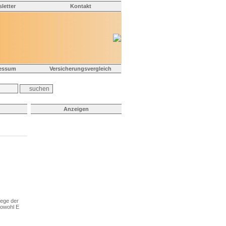
letter
Kontakt
essum
Versicherungsvergleich
Anzeigen
Wege der
sowohl E