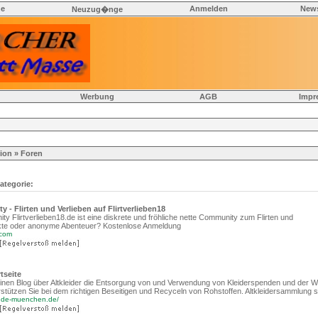
he
Anmelden
News
Neuzug�nge
Werbung
AGB
Impr
ion
» Foren
ategorie:
 - Flirten und Verlieben auf Flirtverlieben18
ty Flirtverlieben18.de ist eine diskrete und fröhliche nette Community zum Flirten und
akte oder anonyme Abenteuer? Kostenlose Anmeldung
.com
tseite
einen Blog über Altkleider die Entsorgung von und Verwendung von Kleiderspenden und der 
rstützen Sie bei dem richtigen Beseitigen und Recyceln von Rohstoffen. Altkleidersammlung 
ende-muenchen.de/