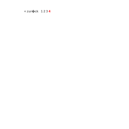
« zur�ck
1
2
3
4