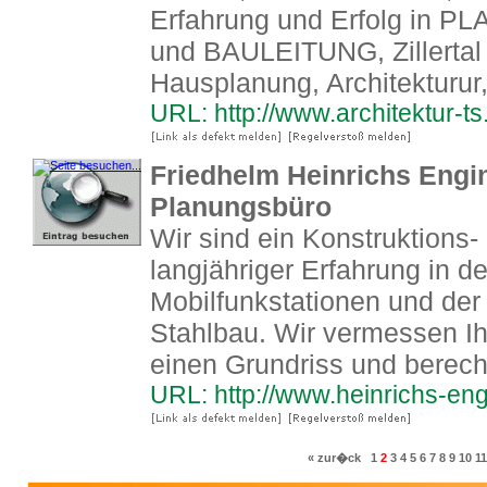
Erfahrung und Erfolg i
und BAULEITUNG, Zillertal A
Hausplanung, Architekturur
URL: http://www.architektur-ts
Friedhelm Heinrichs Engin
Planungsbüro
Wir sind ein Konstruktions
langjähriger Erfahrung in d
Mobilfunkstationen und der
Stahlbau. Wir vermessen I
einen Grundriss und berec
URL: http://www.heinrichs-eng
« zur�ck
1
2
3
4
5
6
7
8
9
10
11