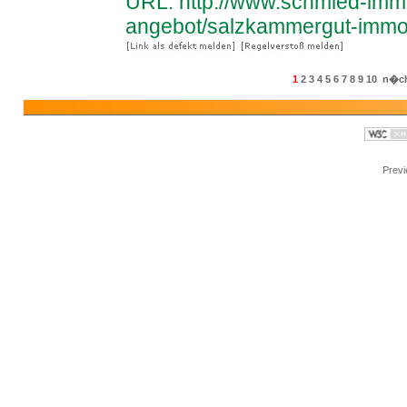
URL: http://www.schmied-immo
angebot/salzkammergut-immobi
1
2
3
4
5
6
7
8
9
10
n�ch
Prev