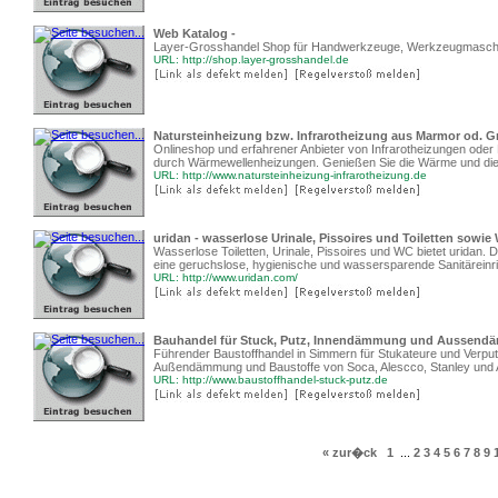
Web Katalog -
Layer-Grosshandel Shop für Handwerkzeuge, Werkzeugmaschine
URL: http://shop.layer-grosshandel.de
Natursteinheizung bzw. Infrarotheizung aus Marmor od. Gr
Onlineshop und erfahrener Anbieter von Infrarotheizungen ode
durch Wärmewellenheizungen. Genießen Sie die Wärme und die 
URL: http://www.natursteinheizung-infrarotheizung.de
uridan - wasserlose Urinale, Pissoires und Toiletten sowie
Wasserlose Toiletten, Urinale, Pissoires und WC bietet uridan.
eine geruchslose, hygienische und wassersparende Sanitäreinr
URL: http://www.uridan.com/
Bauhandel für Stuck, Putz, Innendämmung und Aussen
Führender Baustoffhandel in Simmern für Stukateure und Verpu
Außendämmung und Baustoffe von Soca, Alescco, Stanley und 
URL: http://www.baustoffhandel-stuck-putz.de
« zur�ck
1
...
2
3
4
5
6
7
8
9