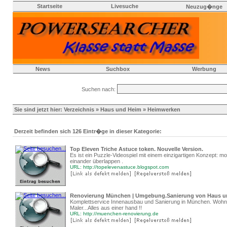
Startseite
Livesuche
Neuzug�nge
News
Suchbox
Werbung
Suchen nach:
Sie sind jetzt hier:
Verzeichnis
»
Haus und Heim
» Heimwerken
Derzeit befinden sich 126 Eintr�ge in dieser Kategorie:
Top Eleven Triche Astuce token. Nouvelle Version.
Es ist ein Puzzle-Videospiel mit einem einzigartigen Konzept: 
einander überlappen .
URL: http://topelevenastuce.blogspot.com
Renovierung München | Umgebung.Sanierung von Haus 
Komplettservice Innenausbau und Sanierung in München. Wohn
Maler...Alles aus einer hand !!
URL: http://muenchen-renovierung.de