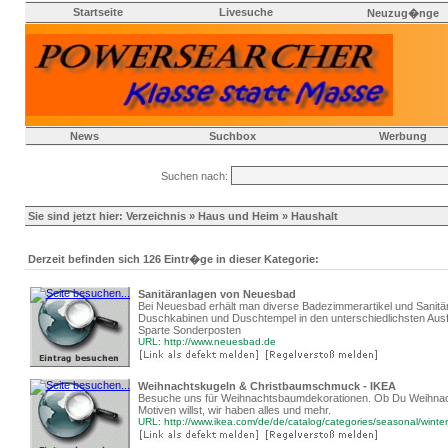
Startseite
Livesuche
Neuzug�nge
News
Suchbox
Werbung
Suchen nach:
Sie sind jetzt hier:
Verzeichnis
»
Haus und Heim
» Haushalt
Derzeit befinden sich 126 Eintr�ge in dieser Kategorie:
Sanitäranlagen von Neuesbad
Bei Neuesbad erhält man diverse Badezimmerartikel und Sanitär
Duschkabinen und Duschtempel in den unterschiedlichsten Ausf
Sparte Sonderposten
URL: http://www.neuesbad.de
Weihnachtskugeln & Christbaumschmuck - IKEA
Besuche uns für Weihnachtsbaumdekorationen. Ob Du Weihnac
Motiven willst, wir haben alles und mehr.
URL: http://www.ikea.com/de/de/catalog/categories/seasonal/winter