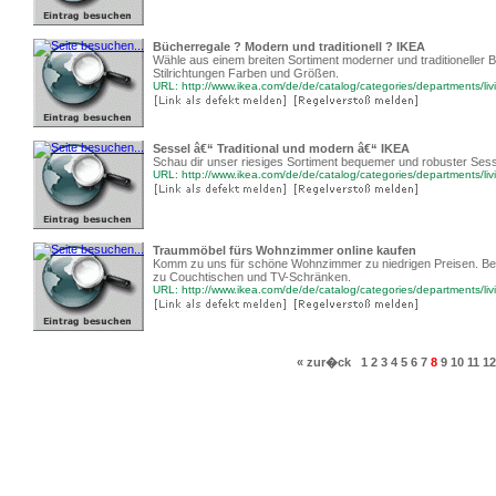
Bücherregale ? Modern und traditionell ? IKEA
Wähle aus einem breiten Sortiment moderner und traditioneller 
Stilrichtungen Farben und Größen.
URL: http://www.ikea.com/de/de/catalog/categories/departments/li
Sessel â€“ Traditional und modern â€“ IKEA
Schau dir unser riesiges Sortiment bequemer und robuster Sessel
URL: http://www.ikea.com/de/de/catalog/categories/departments/li
Traummöbel fürs Wohnzimmer online kaufen
Komm zu uns für schöne Wohnzimmer zu niedrigen Preisen. Bei
zu Couchtischen und TV-Schränken.
URL: http://www.ikea.com/de/de/catalog/categories/departments/li
« zur�ck
1
2
3
4
5
6
7
8
9
10
11
12