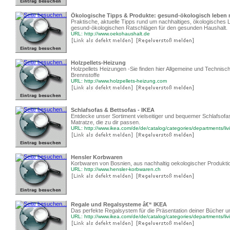
Ökologische Tipps & Produkte: gesund-ökologisch leben 
Praktische, aktuelle Tipps rund um nachhaltiges, ökologisches L
gesund-ökologischen Ratschlägen für den gesunden Haushalt.
URL: http://www.oekohaushalt.de
Holzpellets-Heizung
Holzpellets Heizungen -Sie finden hier Allgemeine und Technisc
Brennstoffe
URL: http://www.holzpellets-heizung.com
Schlafsofas & Bettsofas - IKEA
Entdecke unser Sortiment vielseitiger und bequemer Schlafsofas 
Matratze, die zu dir passen.
URL: http://www.ikea.com/de/de/catalog/categories/departments/li
Hensler Korbwaren
Korbwaren von Bosnien, aus nachhaltig oekologischer Produkti
URL: http://www.hensler-korbwaren.ch
Regale und Regalsysteme â€“ IKEA
Das perfekte Regalsystem für die Präsentation deiner Bücher u
URL: http://www.ikea.com/de/de/catalog/categories/departments/li