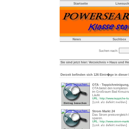
Startseite
Livesuc
News
Suchbox
Suchen nach:
Sie sind jetzt hier:
Verzeichnis
»
Haus und H
Derzeit befinden sich 126 Eintr�ge in dieser
OTA - Teppichreinigung
OTA bietet den kompleten T
im Großraum Bad Kreuznac
Läufe
URL: http://www.teppiche-
Strom Markt 24
Das Strom preisvergleich 
sparen.
URL: http://www.strom-mark