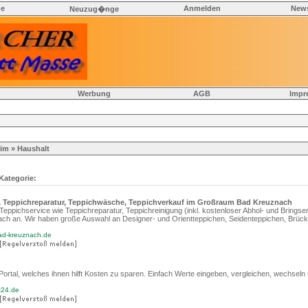
he
Anmelden
News
Neuzug�nge
Werbung
AGB
Impr
eim
» Haushalt
 Kategorie:
, Teppichreparatur, Teppichwäsche, Teppichverkauf im Großraum Bad Kreuznach
eppichservice wie Teppichreparatur, Teppichreinigung (inkl. kostenloser Abhol- und Bringser
h an. Wir haben große Auswahl an Designer- und Orientteppichen, Seidenteppichen, Brüc
bad-kreuznach.de
Portal, welches ihnen hilft Kosten zu sparen. Einfach Werte eingeben, vergleichen, wechseln
t24.de