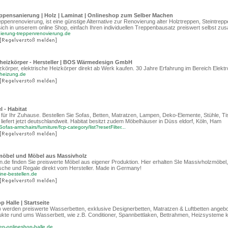
ppensanierung | Holz | Laminat | Onlineshop zum Selber Machen
penrenovierung, ist eine günstige Alternative zur Renovierung alter Holztreppen, Steintrep
 sich in unserem online Shop, einfach Ihren individuellen Treppenbausatz preiswert selbst z
nierung-treppenrenovierung.de
oheizkörper - Hersteller | BOS Wärmedesign GmbH
izkörper, elektrische Heizkörper direkt ab Werk kaufen. 30 Jahre Erfahrung im Bereich Elekt
oheizung.de
 - Habitat
es für Ihr Zuhause. Bestellen Sie Sofas, Betten, Matratzen, Lampen, Deko-Elemente, Stühle, T
t liefert jetzt deutschlandweit. Habitat besitzt zudem Möbelhäuser in Düss eldorf, Köln, Ham
fas-armchairs/furniture/fcp-category/list?resetFilter...
öbel und Möbel aus Massivholz
n.de finden Sie preiswerte Möbel aus eigener Produktion. Hier erhalten SIe Massivholzmöbel,
sche und Regale direkt vom Hersteller. Made in Germany!
ine-bestellen.de
 Halle | Startseite
e) werden preiswerte Wasserbetten, exklusive Designerbetten, Matratzen & Luftbetten angebo
kte rund ums Wasserbett, wie z.B. Conditioner, Spannbettlaken, Bettrahmen, Heizsysteme 
en-onlineshop-halle.de