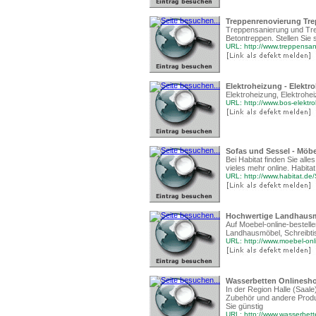
Treppenrenovierung Tre
Treppensanierung und Trep
Betontreppen. Stellen Sie
URL: http://www.treppensa
Elektroheizung - Elektr
Elektroheizung, Elektrohe
URL: http://www.bos-elektr
Sofas und Sessel - Möbel
Bei Habitat finden Sie all
vieles mehr online. Habita
URL: http://www.habitat.de/So
Hochwertige Landhausm
Auf Moebel-online-bestelle
Landhausmöbel, Schreibti
URL: http://www.moebel-onl
Wasserbetten Onlineshop
In der Region Halle (Saal
Zubehör und andere Produ
Sie günstig
URL: http://www.wasserbett