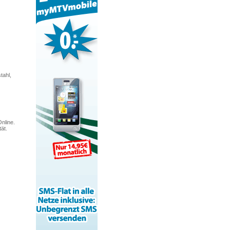
tahl,
nline.
ät.