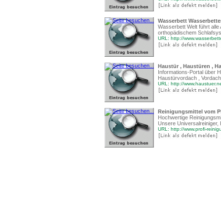
Wasserbett Wasserbetten
Wasserbett Welt führt all
orthopädischem Schlafsys
URL: http://www.wasserbett
Haustür , Haustüren , Hau
Informations-Portal über Ha
Haustürvordach , Vordach 
URL: http://www.haustuer.n
Reinigungsmittel vom Pr
Hochwertige Reinigungsmit
Unsere Universalreiniger, 
URL: http://www.profi-reini