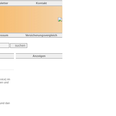
letter
Kontakt
essum
Versicherungsvergleich
Anzeigen
vice) im
ken und
 und dan