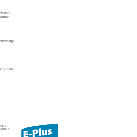
pen und
usammen.
roheizung!
ische und
ten.
können