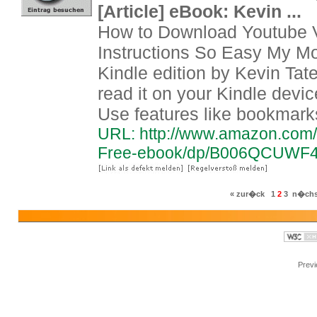
[Article] eBook: Kevin ...
How to Download Youtube V
Instructions So Easy My Mom
Kindle edition by Kevin Tat
read it on your Kindle devic
Use features like bookmarks
URL: http://www.amazon.com
Free-ebook/dp/B006QCUWF4
« zur�ck
1
2
3
n�chs
Prev