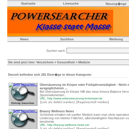
Startseite
Livesuche
Neuzug�nge
News
Suchbox
Werbung
Suchen nach:
Sie sind jetzt hier:
Verzeichnis
»
Gesundheit
» Medizin
Derzeit befinden sich 281 Eintr�ge in dieser Kategorie:
Übersäuerung im Körper oder Frühjahrsmüdigkeit - Nicht 
ausgeglichenen ...
Bei Übersäuerung im Körper hilft das neue Innova Balance her
Spurenelementen.
URL: http://www.uebersaeuerung-im-koerper.de
Beauty Wellness News
Schönheit erhalten mit sanfter Medizin kann man ohne operativen
Linderung von kleinen Fältchen, altersbedingtem Nachlassen v
bestimmte
URL: http://beauty-wellness-news.net