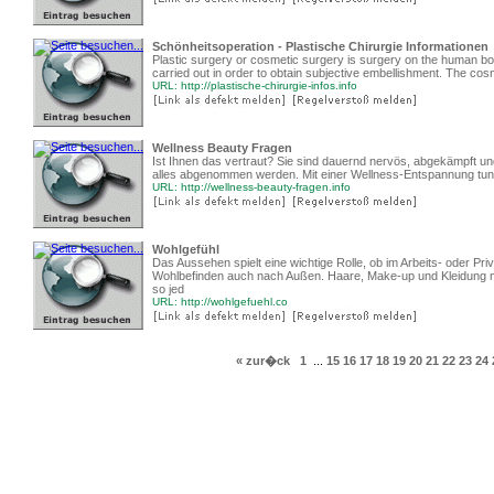
Schönheitsoperation - Plastische Chirurgie Informationen
Plastic surgery or cosmetic surgery is surgery on the human bod
carried out in order to obtain subjective embellishment. The cosme
URL: http://plastische-chirurgie-infos.info
Wellness Beauty Fragen
Ist Ihnen das vertraut? Sie sind dauernd nervös, abgekämpft un
alles abgenommen werden. Mit einer Wellness-Entspannung tun Si
URL: http://wellness-beauty-fragen.info
Wohlgefühl
Das Aussehen spielt eine wichtige Rolle, ob im Arbeits- oder Pri
Wohlbefinden auch nach Außen. Haare, Make-up und Kleidung 
so jed
URL: http://wohlgefuehl.co
« zur�ck
1
...
15
16
17
18
19
20
21
22
23
24