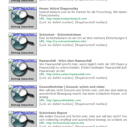
Home: Hölzel Diagnostika
hoelzel-biotech.com ist Ihr Partner für die Forschung. Wir biete
Flowcytometry.
URL: http://www.hoelzel-biotech.com
Schönheit - Schönheitsfarm
Eine Schönheitsfarm ist ein Ort an dem mehrere Einrichtungen 
URL: http://1a-schoenheitsfarm.info/
Haarausfall - Infos über Haarausfall
Von Haarausfall spricht man, wenn täglich mehr als 100 Haare a
Haarausfall zu unterscheiden. Erblich bedingter Haarausfall ä
Haaransatz an der
URL: http://infos-ueber-haarausfall.com
Gesundheitsfan | Gesund, schön und relaxt
Wer will das nicht Gesund und Schön sein, und das eine widerspr
ausreichend Bewegung macht, hat einen schlanken Körper, sch
analog
URL: http://gesundheitsfan.com
Schönheits Report
Alle wollen Gesund und Schön sein, oder wer will das nicht? Und
sich vollwertig verpflegt und ausreichend bewegt, ist schlank 
URL: http://schoenheits-report.info