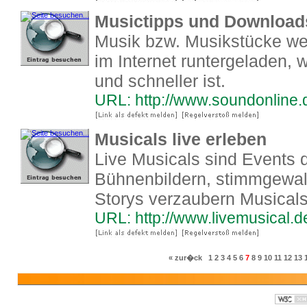
Musictipps und Download
Musik bzw. Musikstücke wer
im Internet runtergeladen, 
und schneller ist.
URL: http://www.soundonline.
Musicals live erleben
Live Musicals sind Events d
Bühnenbildern, stimmgewalt
Storys verzaubern Musicals
URL: http://www.livemusical.d
« zur�ck
1
2
3
4
5
6
7
8
9
10
11
12
13