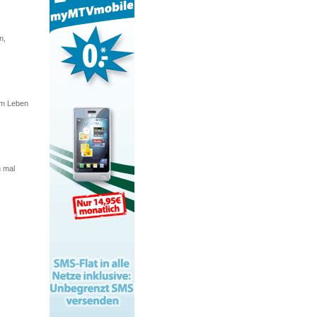
n,
 im Leben
n mal