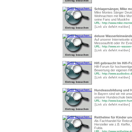
Schlagersänger, Mike mo
Mike Montes Sänger Deuts
Weihnachten mit Mike Mont
seine Fans und Musikfre
URL: http://www.mike-mont
deluxe Wasserleinwänd
Auf unserer Internetseite
Messeauftritt oder Ihr Eve
URL: http://www.xn--wasser
Hifi gebraucht Im Hifi
Hifi-Forum für hochwertig
Bewertung der eigenen Hif
URL: http://www.audiodoo.
Hundeasubildung und H
In Bayern sind wir mit un
unserer Hundeschule biete
URL: http://www.bayern-hu
Reithelme für Kinder un
Als Fachhandel für Reitzu
Hersteller wie z.B. Kieff
Fulda.
URL: http://www.reithelme-k