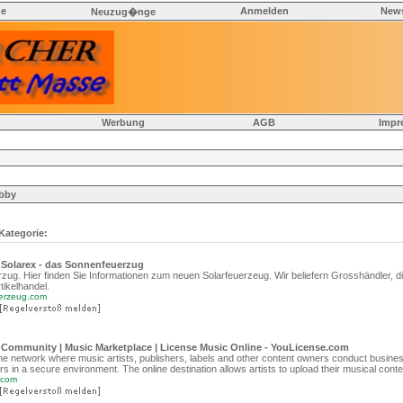
he
Anmelden
News
Neuzug�nge
Werbung
AGB
Impr
bby
 Kategorie:
Solarex - das Sonnenfeuerzug
zug. Hier finden Sie Informationen zum neuen Solarfeuerzeug. Wir beliefern Grosshändler, d
tikelhandel.
uerzeug.com
 Community | Music Marketplace | License Music Online - YouLicense.com
ne network where music artists, publishers, labels and other content owners conduct busines
rs in a secure environment. The online destination allows artists to upload their musical conte
.com