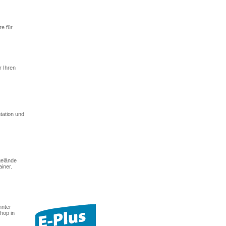
e für
r Ihren
tation und
gelände
iner.
nnter
hop in