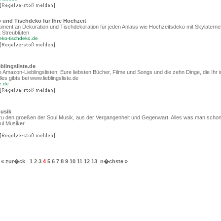
 und Tischdeko für Ihre Hochzeit
rtiment an Dekoration und Tischdekoration für jeden Anlass wie Hochzeitsdeko mit Skylaterne
 Streublüten
eko-tischdeko.de
lingsliste.de
re Amazon-Lieblingslisten, Eure liebsten Bücher, Filme und Songs und die zehn Dinge, die Ihr
es gibts bei www.lieblingsliste.de
te.de
usik
 zu den groeßen der Soul Musik, aus der Vergangenheit und Gegenwart. Alles was man scho
ul Musiker.
« zur�ck
1
2
3
4
5
6
7
8
9
10
11
12
13
n�chste »