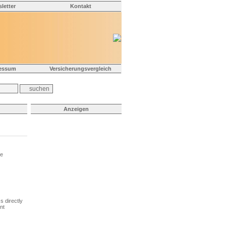
letter
Kontakt
essum
Versicherungsvergleich
Anzeigen
ie
s directly
nt