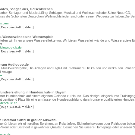
ntes, Sänger, aus, Gelsenkirchen
cher Schlager und Musical.Singt Schlager, Musical und Weihnachtslieder.Seine Neue CD,
es die Schönsten Deutschen Weihnachtslieder sind unter seiner Webseite zu haben.Die Seit
es.com
e, Wasserwände und Wasserspiele
 stellen wir Ihnen unsere Wassereffekte vor. Wir bieten Wasserleinwände und Wasserspiele fü
nt
-leinwnde-clb.de
-Forum Audiodoo.de
e Musikwiedergabe, Hifi-Anlagen und High-End. Gebraucht-Hifi kaufen und verkaufen. Präsen
i-Anlage.
de
undeerziehung in Hundeschule in Bayern
serer Hundeschule auf einem eigenen Gelände zu Hause. Das riesige, eingezäunte Trainings
t genügend Platz für eine umfassende Hundeausbildung durch unsere qualifizierten Hundetra
ndeschule.de
d Barefoot Sättel in großer Auswahl.
behör bieten wir ein großes Sortiment an Reitstiefeln, Sicherheitswesen oder Reithosen beka
er, Pikeur oder Barefoot in gewohnter Qualität. Besuchen Sie unsere Homepage oder unseren S
inder.de