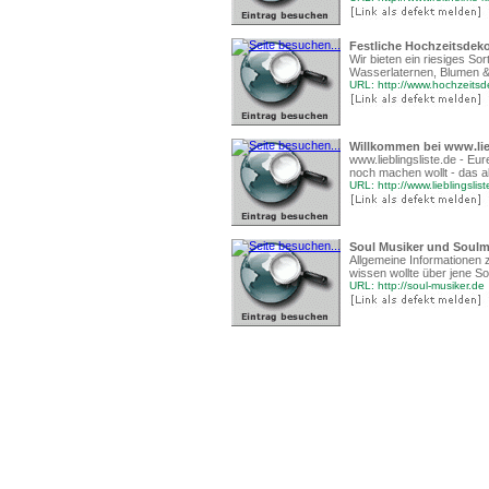
Festliche Hochzeitsdeko
Wir bieten ein riesiges So
Wasserlaternen, Blumen &
URL: http://www.hochzeitsd
Willkommen bei www.lieb
www.lieblingsliste.de - Eu
noch machen wollt - das all
URL: http://www.lieblingslis
Soul Musiker und Soulm
Allgemeine Informationen
wissen wollte über jene So
URL: http://soul-musiker.de