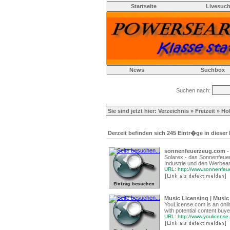
Startseite
Livesuc
News
Suchbox
Suchen nach:
Sie sind jetzt hier:
Verzeichnis
»
Freizeit
» Ho
Derzeit befinden sich 245 Eintr�ge in dieser
sonnenfeuerzeug.com - 
Solarex - das Sonnenfeuer
Industrie und den Werbear
URL: http://www.sonnenfe
Music Licensing | Music
YouLicense.com is an onli
with potential content buye
URL: http://www.youlicense