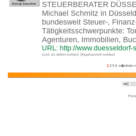
STEUERBERATER DÜSSELD
Michael Schmitz in Düsseld
bundesweit Steuer-, Finanz
Tätigkeitsschwerpunkte: Tou
Agenturen, Immobilien, Buc
URL: http://www.duesseldorf-
1
2
3
4
n�chste »
Prev