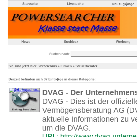
Startseite
Livesuche
Neuzug�nge
News
Suchbox
Werbung
Suchen nach:
Sie sind jetzt hier:
Verzeichnis
»
Firmen
» Steuerberater
Derzeit befinden sich 37 Eintr�ge in dieser Kategorie:
DVAG - Der Unternehmen
DVAG - Dies ist der offizie
Vermögensberatung AG (DVA
aktuelle Informationen zu
um die DVAG.
URL: http://www.dvag-untern