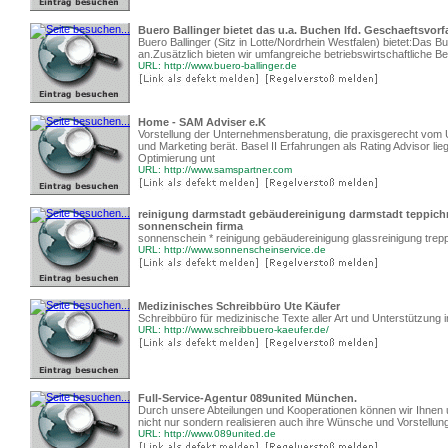
Buero Ballinger bietet das u.a. Buchen lfd. Geschaeftsvorfa
Buero Ballinger (Sitz in Lotte/Nordrhein Westfalen) bietet:Das 
an.Zusätzlich bieten wir umfangreiche betriebswirtschaftliche B
URL: http://www.buero-ballinger.de
Home - SAM Adviser e.K
Vorstellung der Unternehmensberatung, die praxisgerecht vom
und Marketing berät. Basel II Erfahrungen als Rating Advisor li
Optimierung unt
URL: http://www.samspartner.com
reinigung darmstadt gebäudereinigung darmstadt teppich
sonnenschein firma
sonnenschein * reinigung gebäudereinigung glassreinigung trep
URL: http://www.sonnenscheinservice.de
Medizinisches Schreibbüro Ute Käufer
Schreibbüro für medizinische Texte aller Art und Unterstützung
URL: http://www.schreibbuero-kaeufer.de/
Full-Service-Agentur 089united München.
Durch unsere Abteilungen und Kooperationen können wir Ihnen 
nicht nur sondern realisieren auch ihre Wünsche und Vorstellun
URL: http://www.089united.de