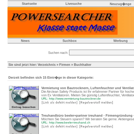
Startseite
Livesuche
Neuzug�nge
News
Suchbox
Werbung
Suchen nach:
Sie sind jetzt hier:
Verzeichnis
»
Firmen
» Buchhalter
Derzeit befinden sich 15 Eintr�ge in dieser Kategorie:
Vermietung von Bautrocknern, Luftenfeuchter und Ventila
Die Airclean Safety Products ist Ihr erfahrener Partner für hoch
von Ex Ventilatoren. Mieten Sie günstig Luftentfeuchter, Ventilat
URL: http://www.vermietung-bautrockner.de
Treuhandbüro beeler+partner treuhand - Firmengründung 
Möchten Sie Steuern sparen? Wir beraten Sie gerne. Aktiengesel
URL: http://www.beeler-treuhand.ch