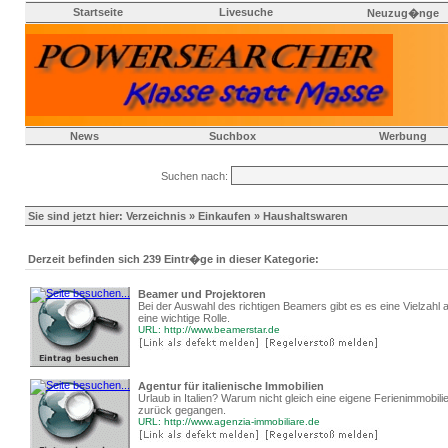
Startseite
Livesuche
Neuzug�nge
News
Suchbox
Werbung
Suchen nach:
Sie sind jetzt hier:
Verzeichnis
»
Einkaufen
» Haushaltswaren
Derzeit befinden sich 239 Eintr�ge in dieser Kategorie:
Beamer und Projektoren
Bei der Auswahl des richtigen Beamers gibt es es eine Vielzahl
eine wichtige Rolle.
URL: http://www.beamerstar.de
Agentur für italienische Immobilien
Urlaub in Italien? Warum nicht gleich eine eigene Ferienimmobil
zurück gegangen.
URL: http://www.agenzia-immobiliare.de