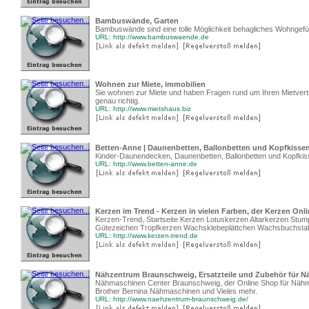
Bambuswände, Garten
Bambuswände sind eine tolle Möglichkeit behagliches Wohngefüh
URL: http://www.bambuswaende.de
Wohnen zur Miete, immobilien
Sie wohnen zur Miete und haben Fragen rund um Ihren Mietvert
genau richtig.
URL: http://www.mietshaus.biz
Betten-Anne | Daunenbetten, Ballonbetten und Kopfkisse
Kinder-Daunendecken, Daunenbetten, Ballonbetten und Kopfkiss
URL: http://www.betten-anne.de
Kerzen im Trend - Kerzen in vielen Farben, der Kerzen Onl
Kerzen-Trend, Startseite Kerzen Lotuskerzen Altarkerzen Stum
Gütezeichen Tropfkerzen Wachsklebeplättchen Wachsbuchsta
URL: http://www.kerzen-trend.de
Nähzentrum Braunschweig, Ersatzteile und Zubehör für 
Nähmaschinen Center Braunschweig, der Online Shop für Näh
Brother Bernina Nähmaschinen und Vieles mehr.
URL: http://www.naehzentrum-braunschweig.de/