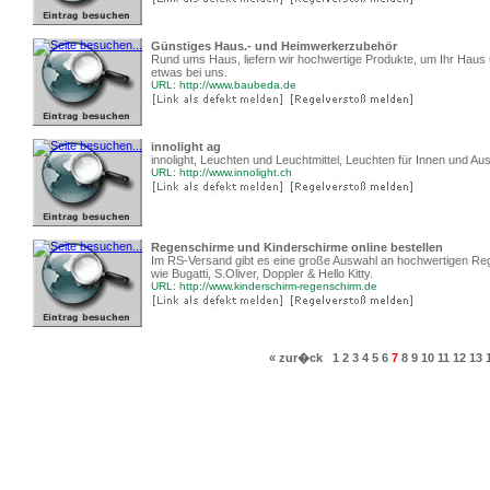
Günstiges Haus.- und Heimwerkerzubehör
Rund ums Haus, liefern wir hochwertige Produkte, um Ihr Haus
etwas bei uns.
URL: http://www.baubeda.de
innolight ag
innolight, Leuchten und Leuchtmittel, Leuchten für Innen und Au
URL: http://www.innolight.ch
Regenschirme und Kinderschirme online bestellen
Im RS-Versand gibt es eine große Auswahl an hochwertigen R
wie Bugatti, S.Oliver, Doppler & Hello Kitty.
URL: http://www.kinderschirm-regenschirm.de
« zur�ck
1
2
3
4
5
6
7
8
9
10
11
12
13