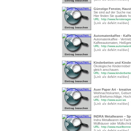
Günstige Fenster, Haus
Sie sind auf der Suche na
Hier finden Sie qualitativ
URL: http://www.fensterage
Automatenkaffee - Kaff
Automatenkaffee - Vertrie
Kaffeeautomaten, Heißget
URL: http://www.automaten
Kinderbetten und Kinde
Ökologische Kindermöbel wi
gleich anschauen.
URL: http://www.kinderbett
Auer Paper Art - kreativ
Weihnachtskarten, Geburts
und Briefumschläge, Hochz
URL: http://www.auer.ws
INDRA Metallwaren – Spe
Indra Metallwaren ist Fac
Müllhäuser oder Müllschrän
URL: http://www.muelltonne