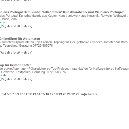
n aus Portugal.Bem-vindo! Willkommen! Kunsthandwerk und Wein aus Portugal!
us Portugal! Kunsthandwerk aus Kupfer, Kunsthandwerk aus Keramik, Rotwein, Weiiswein,
, Wine, Vino
o.de
OnlineShop für Automaten
utomatenfüllprodukte zu Top-Preisen. Topping für Heißgetränke-/ Kaffeeautomaten für Büro,
. Testpaket / Beratung 07723 505076
op für Instant Kaffee
fee sowie Automaten-Füllprodukte zu Top-Preisen. Instantkaffee für Heißgetränke-/ Kaffeeau
d Gewerbe. Testpaket / Beratung 07723 505076
ee.de
.
3
4
5
6
7
8
9
10
11
12
13
14
15
16
17
18
19
20
21
22
23
n�chste »