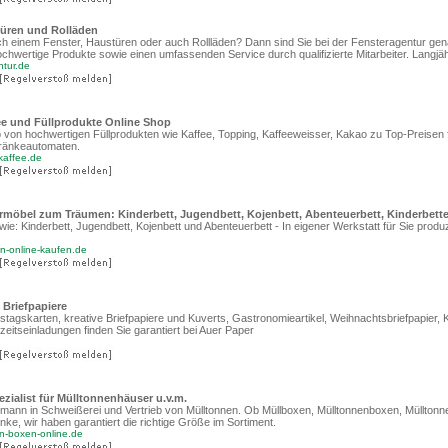
türen und Rolläden
ch einem Fenster, Haustüren oder auch Rollläden? Dann sind Sie bei der Fensteragentur gena
 hochwertige Produkte sowie einen umfassenden Service durch qualifizierte Mitarbeiter. Langjäh
ntur.de
ee und Füllprodukte Online Shop
b von hochwertigen Füllprodukten wie Kaffee, Topping, Kaffeeweisser, Kakao zu Top-Preisen 
ränkeautomaten.
kaffee.de
rmöbel zum Träumen: Kinderbett, Jugendbett, Kojenbett, Abenteuerbett, Kinderbett
e: Kinderbett, Jugendbett, Kojenbett und Abenteuerbett - In eigener Werkstatt für Sie produzi
en-online-kaufen.de
e Briefpapiere
tagskarten, kreative Briefpapiere und Kuverts, Gastronomieartikel, Weihnachtsbriefpapier, 
eitseinladungen finden Sie garantiert bei Auer Paper
zialist für Mülltonnenhäuser u.v.m.
hmann in Schweißerei und Vertrieb von Mülltonnen. Ob Müllboxen, Mülltonnenboxen, Mülltonn
ke, wir haben garantiert die richtige Größe im Sortiment.
n-boxen-online.de