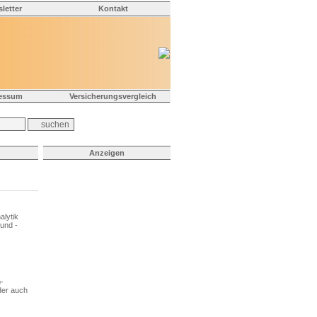
letter
Kontakt
essum
Versicherungsvergleich
Anzeigen
alytik
und -
-
der auch