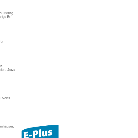
u richtig.
rige Erf
für
en
ert. Jetzt
Kuverts
enhäuser,