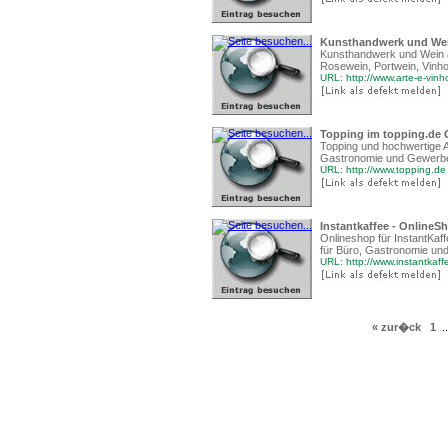
Kunsthandwerk und Wei
Kunsthandwerk und Wein a
Rosewein, Portwein, Vinho
URL: http://www.arte-e-vinh
Topping im topping.de 
Topping und hochwertige A
Gastronomie und Gewerbe
URL: http://www.topping.de
Instantkaffee - OnlineSh
Onlineshop für InstantKaf
für Büro, Gastronomie un
URL: http://www.instantkaff
« zur�ck
1
..