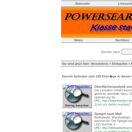
Startseite
Livesuc
News
Suchbox
Suchen nach:
Sie sind jetzt hier:
Verzeichnis
»
Einkaufen
» 
Derzeit befinden sich 239 Eintr�ge in dieser
Oberflächenanalytik un
Die Limedion GmbH beschäf
gehören ebenfalls dazu. D
optimierung für
URL: http://www.limedion.d
Spiegel nach Maß
Badspiegel, Wandspiegel, 
wiesner.de. Die Spiegel 
LED Technik d
URL: http://www.glasshop-w