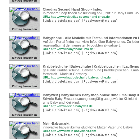
Claudias Second Hand Shop - Index
In meinem Shop finden sie Kleidung ab 0, 20€ für Babys und Ki
URL: http://www.claudias-secondhand-shop.de
Babyphone - Alle Modelle mit Tests und Informationen z
Auf dem Portal findet man viele Infos über Babyphones. Zu jede
regelmäßig mit den neuesten Produkten aktualisiert.
URL: http://www.babyphone-info.de/
Krabbelschuhe | Babyschuhe | Krabbelpuschen | Lauflerns
gesunde Krabbelschuhe | Babyschuhe | Krabbelpuschen | Laufl
formreich - Made in Germany
URL: http://www.krabbelschuhe-babyschuhe.de
Babywelt | Babysachen Babyshop online rund ums Baby u
Stilvolle Baby Erstausstattung, sorgfältig ausgewählte Kleinkind
ums Baby und Kleinkind.
URL: http://www.deine-babywelt.de
Mein-Babymarkt
innovative babyartikel für glückliche Mütter Väter und Babys
URL: http://www.mein-babymarkt.com