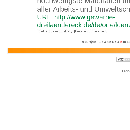
hochwertigste Materialien u
aller Arbeits- und Umweltsc
URL: http://www.gewerbe-
dreilaendereck.de/de/orte/loer
« zur�ck
1
2
3
4
5
6
7
8
9
10
11
Prev