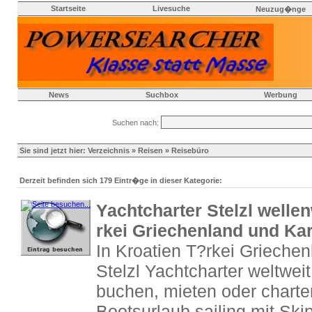
Startseite
Livesuche
Neuzug�nge
News
Suchbox
Werbung
Suchen nach:
Sie sind jetzt hier:
Verzeichnis
»
Reisen
» Reisebüro
Derzeit befinden sich 179 Eintr�ge in dieser Kategorie:
Yachtcharter Stelzl wellen
rkei Griechenland und Kar
In Kroatien T?rkei Griechen
Stelzl Yachtcharter weltwei
buchen, mieten oder charte
Bootsurlaub sailing mit Skip