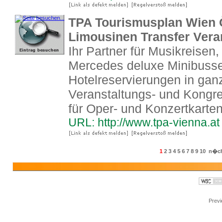
TPA Tourismusplan Wien Ö
Limousinen Transfer Vera
Ihr Partner für Musikreisen
Mercedes deluxe Minibusse
Hotelreservierungen in gan
Veranstaltungs- und Kongr
für Oper- und Konzertkarte
URL: http://www.tpa-vienna.at
1
2
3
4
5
6
7
8
9
10
n�ch
Prev