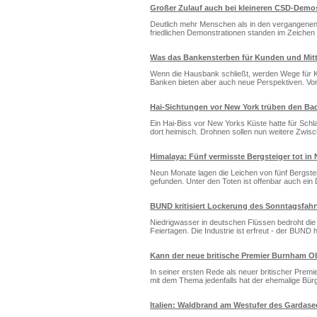
Großer Zulauf auch bei kleineren CSD-Demo
Deutlich mehr Menschen als in den vergangenen
friedlichen Demonstrationen standen im Zeichen
Was das Bankensterben für Kunden und Mitt
Wenn die Hausbank schließt, werden Wege für Ku
Banken bieten aber auch neue Perspektiven. V
Hai-Sichtungen vor New York trüben den B
Ein Hai-Biss vor New Yorks Küste hatte für Schla
dort heimisch. Drohnen sollen nun weitere Zwisc
Himalaya: Fünf vermisste Bergsteiger tot in
Neun Monate lagen die Leichen von fünf Bergste
gefunden. Unter den Toten ist offenbar auch ein
BUND kritisiert Lockerung des Sonntagsfahr
Niedrigwasser in deutschen Flüssen bedroht die
Feiertagen. Die Industrie ist erfreut - der BUND 
Kann der neue britische Premier Burnham O
In seiner ersten Rede als neuer britischer Prem
mit dem Thema jedenfalls hat der ehemalige Bür
Italien: Waldbrand am Westufer des Gardas