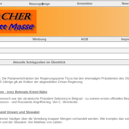
he
Anmelden
News
Neuzug�nge
Werbung
AGB
Impr
Aktuelle Schlagzeilen im Überblick
 Die Parlamentsfraktion der Regierungspartei Tisza hat den ehemaligen Präsidenten des O
3-Jährige gilt als Kritiker der abgewählten Orban-Regierung.
ren - trotz Belgrads Kreml-Nähe
nnoch war der ukrainische Präsident Selenskyj in Belgrad - zu seinem ersten offiziellen B
ovo - und Russlands Angriffskrieg. Von C. Verenkotte.
spiel Ungarn und Slowakei
immer häufiger über die Verteilung knapper Mengen verhandelt werden. Wie komplex das sei
 und der Slowakei. Von Matthias von Lieben.