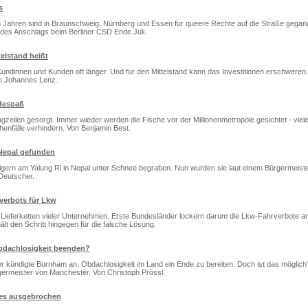
s
 Jahren sind in Braunschweig, Nürnberg und Essen für queere Rechte auf die Straße gegan
 des Anschlags beim Berliner CSD Ende Juli.
elstand heißt
ndinnen und Kunden oft länger. Und für den Mittelstand kann das Investitionen erschweren
on Johannes Lenz.
adespaß
gzeilen gesorgt. Immer wieder werden die Fische vor der Millionenmetropole gesichtet - viele
henfälle verhindern. Von Benjamin Best.
 Nepal gefunden
igern am Yalung Ri in Nepal unter Schnee begraben. Nun wurden sie laut einem Bürgermeiste
 Deutscher.
verbots für Lkw
 Lieferketten vieler Unternehmen. Erste Bundesländer lockern darum die Lkw-Fahrverbote a
hält den Schritt hingegen für die falsche Lösung.
bdachlosigkeit beenden?
ier kündigte Burnham an, Obdachlosigkeit im Land ein Ende zu bereiten. Doch ist das möglic
germeister von Manchester. Von Christoph Prössl.
ees ausgebrochen