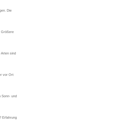
gen. Die
. Größere
 Arten sind
r vor Ort
n Sonn- und
h? Erfahrung