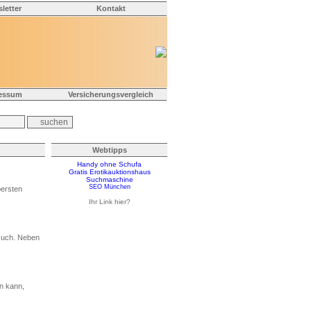
letter
Kontakt
essum
Versicherungsvergleich
Webtipps
Handy ohne Schufa
Gratis Erotikauktionshaus
Suchmaschine
SEO München
bersten
Ihr Link hier?
esuch. Neben
n kann,