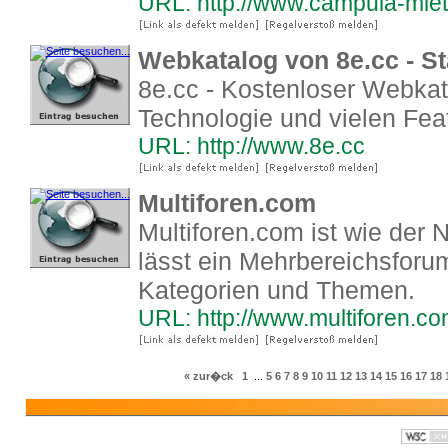
URL: http://www.campula-mie
Webkatalog von 8e.cc - St
8e.cc - Kostenloser Webkata
Technologie und vielen Fea
URL: http://www.8e.cc
Multiforen.com
Multiforen.com ist wie der
lässt ein Mehrbereichsforum 
Kategorien und Themen.
URL: http://www.multiforen.c
« zur�ck
1
...
5
6
7
8
9
10
11
12
13
14
15
16
17
18