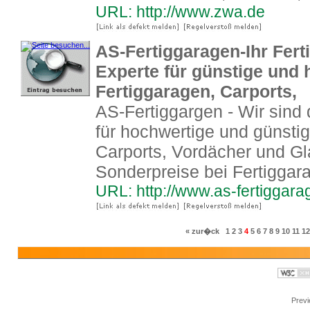
URL: http://www.zwa.de
AS-Fertiggaragen-Ihr Fer
Experte für günstige und
Fertiggaragen, Carports,
AS-Fertiggargen - Wir sind
für hochwertige und günst
Carports, Vordächer und Gl
Sonderpreise bei Fertiggar
URL: http://www.as-fertiggara
« zur�ck
1
2
3
4
5
6
7
8
9
10
11
12
Prev