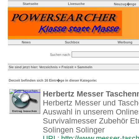
Startseite
Livesuche
Neuzug�nge
News
Suchbox
Werbung
Suchen nach:
Sie sind jetzt hier:
Verzeichnis
»
Freizeit
» Sammeln
Derzeit befinden sich 16 Eintr�ge in dieser Kategorie:
Herbertz Messer Taschen
Herbertz Messer und Tasche
Auswahl in unserem Onlin
Survivalmesser Zubehör Et
Solingen Solinger
URL: http://www.messer-tasc