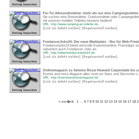
Fix-Toi Allroundtoilette: mehr als nur eine Campingtoilette
Sie suchen eine Reisetoilette, Outdoortoilette oder Campingtoilet
mit unseren mobilen Toiletten bestens bedient!
URL: http://www.camping-wc-toilette.de
FreelancerJobs24: Der neue Marktplatz - Nur für Web-Freel
Freelancerjobs24 bietet wertvolle Expertenartikel, Praxistipp
natuerlich auch Freelancer Jobs an.
URL: http://www.freelancerjobs24.de
Onlinemagazin zu Semino Rossi Howard Carpendale bis 
Events and more Magazin alles rund um Stars und Sternchen 
URL: http://eventsandmoremagazin.de
« zur�ck
1
...
6
7
8
9
10
11
12
13
14
15
16
17
18
1