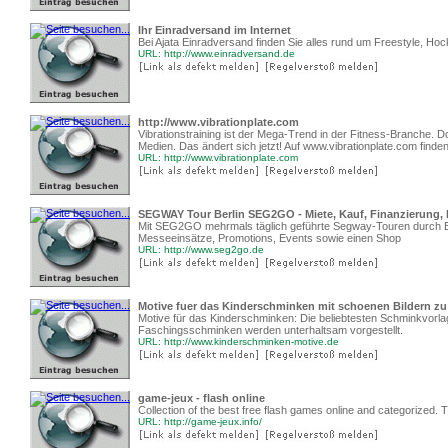
Ihr Einradversand im Internet
Bei Ajata Einradversand finden Sie alles rund um Freestyle, Hoc
URL: http://www.einradversand.de
http://www.vibrationplate.com
Vibrationstraining ist der Mega-Trend in der Fitness-Branche.
Medien. Das ändert sich jetzt! Auf www.vibrationplate.com finden S
URL: http://www.vibrationplate.com
SEGWAY Tour Berlin SEG2GO - Miete, Kauf, Finanzierung,
Mit SEG2GO mehrmals täglich geführte Segway-Touren durch Be
Messeeinsätze, Promotions, Events sowie einen Shop
URL: http://www.seg2go.de
Motive fuer das Kinderschminken mit schoenen Bildern z
Motive für das Kinderschminken: Die beliebtesten Schminkvorla
Faschingsschminken werden unterhaltsam vorgestellt.
URL: http://www.kinderschminken-motive.de
game-jeux - flash online
Collection of the best free flash games online and categorized. Th
URL: http://game-jeux.info/