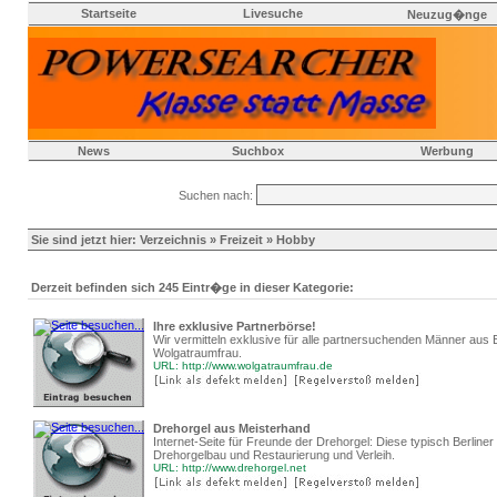
Startseite
Livesuche
Neuzug�nge
News
Suchbox
Werbung
Suchen nach:
Sie sind jetzt hier:
Verzeichnis
»
Freizeit
» Hobby
Derzeit befinden sich 245 Eintr�ge in dieser Kategorie:
Ihre exklusive Partnerbörse!
Wir vermitteln exklusive für alle partnersuchenden Männer aus
Wolgatraumfrau.
URL: http://www.wolgatraumfrau.de
Drehorgel aus Meisterhand
Internet-Seite für Freunde der Drehorgel: Diese typisch Berliner
Drehorgelbau und Restaurierung und Verleih.
URL: http://www.drehorgel.net