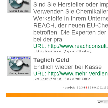
Sind Sie Hersteller oder I
Verwenden Sie Chemikalien 
Werkstoffe in Ihrem Unter
REACH, der neuen EU-Chem
betroffen. Die Experten 
bei der pra
URL: http://www.reachconsult
Täglich Geld
Endlich wieder bei Kasse
URL: http://www.mehr-verdie
« zur�ck
1
2
3
4
5
6
7
8
9
10
11
12