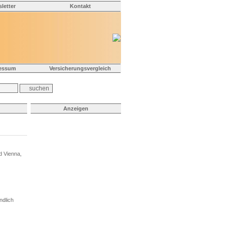
letter
Kontakt
essum
Versicherungsvergleich
Anzeigen
d Vienna,
ndlich