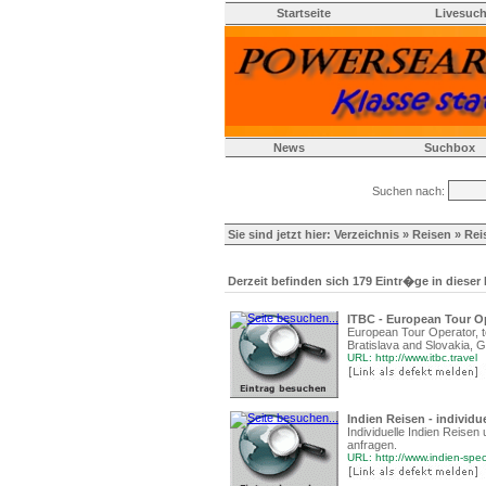
Startseite
Livesuc
News
Suchbox
Suchen nach:
Sie sind jetzt hier:
Verzeichnis
»
Reisen
» Rei
Derzeit befinden sich 179 Eintr�ge in dieser
ITBC - European Tour Op
European Tour Operator, t
Bratislava and Slovakia,
URL: http://www.itbc.travel
Indien Reisen - individu
Individuelle Indien Reisen 
anfragen.
URL: http://www.indien-spec