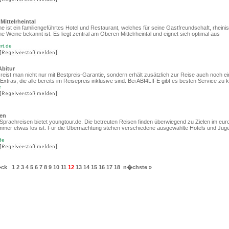
Mittelrheintal
 ist ein familiengeführtes Hotel und Restaurant, welches für seine Gastfreundschaft, rheini
ne Weine bekannt ist. Es liegt zentral am Oberen Mittelrheintal und eignet sich optimal aus
rt.de
Abitur
 reist man nicht nur mit Bestpreis-Garantie, sondern erhält zusätzlich zur Reise auch noch e
xtras, die alle bereits im Reisepreis inklusive sind. Bei ABI4LIFE gibt es besten Service zu k
e
sen
prachreisen bietet youngtour.de. Die betreuten Reisen finden überwiegend zu Zielen im eu
immer etwas los ist. Für die Übernachtung stehen verschiedene ausgewählte Hotels und Ju
de
�ck
1
2
3
4
5
6
7
8
9
10
11
12
13
14
15
16
17
18
n�chste »