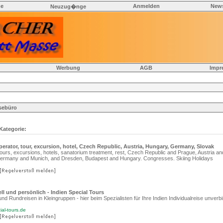
he
Anmelden
News
Neuzug�nge
Werbung
AGB
Impr
sebüro
 Kategorie:
erator, tour, excursion, hotel, Czech Republic, Austria, Hungary, Germany, Slovak
ours, excursions, hotels, sanatorium treatment, rest, Czech Republic and Prague, Austria an
 Germany and Munich, and Dresden, Budapest and Hungary. Congresses. Skiing Holidays
ell und persönlich - Indien Special Tours
und Rundreisen in Kleingruppen - hier beim Spezialisten für Ihre Indien Individualreise unverbi
ial-tours.de