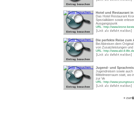
Hotel und Restaurant in 
Das Hotel Restaurant Krone
Spezialitäten sowie erlese
Ausgangspunk
URL: http://www.krone-keste
Die perfekte Reise zum 
Bei Abireisen dem Original
von Zusatzleistungen und E
URL: http://www.abi-4-life.d
Jugend- und Sprachrei
Jugendreisen sowie auch S
Mittelmeerraum statt, wo 
zur Ve
URL: http://www.youngtour.
« zur