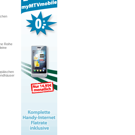
schen
ine Reihe
leine
ropäischen
gendhäuser