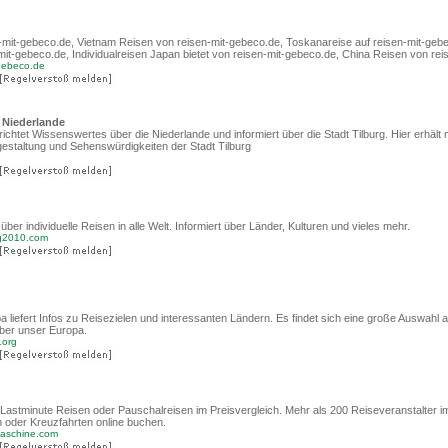
n-mit-gebeco.de, Vietnam Reisen von reisen-mit-gebeco.de, Toskanareise auf reisen-mit-geb
t-gebeco.de, Individualreisen Japan bietet von reisen-mit-gebeco.de, China Reisen von rei
-gebeco.de
, Niederlande
ichtet Wissenswertes über die Niederlande und informiert über die Stadt Tilburg. Hier erhält
gestaltung und Sehenswürdigkeiten der Stadt Tilburg
über individuelle Reisen in alle Welt. Informiert über Länder, Kulturen und vieles mehr.
g2010.com
 liefert Infos zu Reisezielen und interessanten Ländern. Es findet sich eine große Auswahl 
über unser Europa.
.org
. Lastminute Reisen oder Pauschalreisen im Preisvergleich. Mehr als 200 Reiseveranstalter i
 oder Kreuzfahrten online buchen.
maschine.com