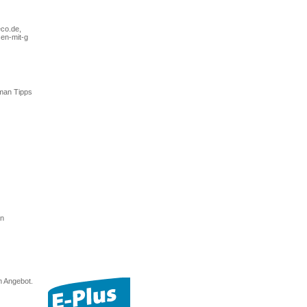
eco.de,
sen-mit-g
 man Tipps
an
m Angebot.